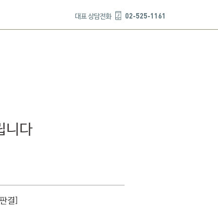
02-525-1161
대표 상담전화
립니다
요판결]