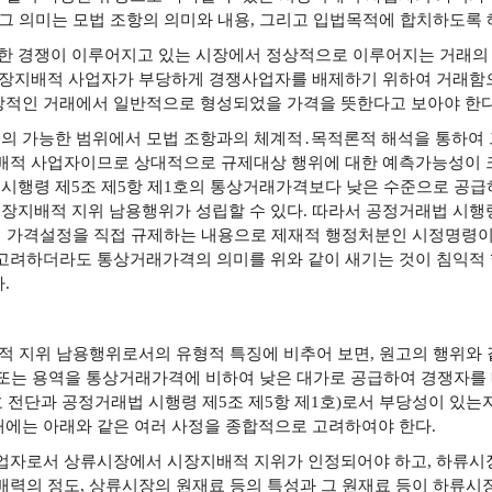
 그 의미는 모법 조항의 의미와 내용, 그리고 입법목적에 합치하도록
 경쟁이 이루어지고 있는 시장에서 정상적으로 이루어지는 거래의 
 시장지배적 사업자가 부당하게 경쟁사업자를 배제하기 위하여 거래함
상적인 거래에서 일반적으로 형성되었을 가격을 뜻한다고 보아야 한다
의 가능한 범위에서 모법 조항과의 체계적․목적론적 해석을 통하여 그
지배적 사업자이므로 상대적으로 규제대상 행위에 대한 예측가능성이 
시행령 제5조 제5항 제1호의 통상거래가격보다 낮은 수준으로 공급
지배적 지위 남용행위가 성립할 수 있다. 따라서 공정거래법 시행령 
 가격설정을 직접 규제하는 내용으로 제재적 행정처분인 시정명령
 고려하더라도 통상거래가격의 의미를 위와 같이 새기는 것이 침익적
.
적 지위 남용행위로서의 유형적 특징에 비추어 보면, 원고의 행위와
 또는 용역을 통상거래가격에 비하여 낮은 대가로 공급하여 경쟁자를 
호 전단과 공정거래법 시행령 제5조 제5항 제1호)로서 부당성이 있는
때에는 아래와 같은 여러 사정을 종합적으로 고려하여야 한다.
사업자로서 상류시장에서 시장지배적 지위가 인정되어야 하고, 하류시
배력의 정도, 상류시장의 원재료 등의 특성과 그 원재료 등이 하류시