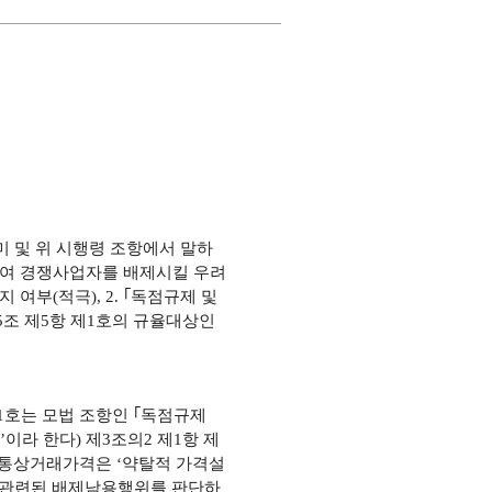
미 및 위 시행령 조항에서 말하
하여 경쟁사업자를 배제시킬 우려
부(적극), 2. ｢독점규제 및
제5조 제5항 제1호의 규율대상인
제1호는 모법 조항인 ｢독점규제
법’이라 한다) 제3조의2 제1항 제
 통상거래가격은 ‘약탈적 가격설
과 관련된 배제남용행위를 판단하